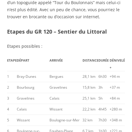
d’un topoguide appelé “Tour du Boulonnais” mais celui-ci
n’est plus édité. Avec un peu de chance, vous pourriez le
trouver en brocante ou d’occasion sur internet.
Etapes du GR 120 – Sentier du Littoral
Etapes possibles :
ETAPE
DÉPART
ARRIVÉE
DISTANCE
DURÉE
DÉNIVELÉ
+
1
Bray-Dunes
Bergues
28,1 km
6h30
+94 m
2
Bourbourg
Gravelines
15,8 km
3h
+37 m
3
Gravelines
Calais
25,1 km
5h
+84 m
4
Calais
Wissant
22,2 km
4h45
+280 m
5
Wissant
Boulogne-sur-Mer
32 km
7h30
+348 m
6
Boulogne-sur-
Equihen-Plage
6,7 km
1h30
+221 m