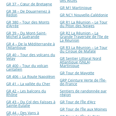
des Alizés
GR 37 – Cœur de Bretagne
GR M1 Martinique
GR 38 – De Douarnenez à
Redon
GR NC1 Nouvelle-Calédonie
GR 380 – Tour des Monts
GR R1 La Réunion – Le Tour
d’Arrée
du Piton des Neiges
GR 39 – Du Mont-Saint-
GR R2 La Réunion – La
Michel à Guérande
Grande Traversée de l’île de
La Réunion
GR 4 – De la Méditerranée à
l’Atlantique
GR R3 La Réunion – Le Tour
du Cirque de Mafate
GR 40 – Tour des volcans du
Velay
GR Sentier Littoral Nord
Atlantique (SNLA)
GR 400 – Tour du volcan
Martinique
cantalien
GR Tour de Mayotte
GR 406 – La Route Napoléon
GRP Ceinture Verte de l’Île-
GR 41 – La vallée du Cher
de-France
GR 42 – Les balcons du
Sentiers de randonnée par
Rhône
région
GR 43 – Du Col des Faïsses à
GR Tour de l’Île d’Arz
Sainte-Eulalie
GR Tour de l’Île aux Moines
GR 44 – Des Vans à