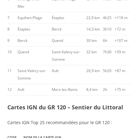
Mer
7
Equihen-Plage
Étaples
22,9 km
4h25
+118 m
8
Étaples
Berck
14,3 km
3h10
+72 m
9
Berck
Quend
30 km
6h
+107 m
10
Quend
Saint-Valery-sur-
32 km
7h30
+59 m
Somme
11
Saint-Valery-sur-
Ault
26,9 km
5h20
+87 m
Somme
12
Ault
Mers-les-Bains
8,4 km
2h
+75 m
Cartes IGN du GR 120 – Sentier du Littoral
Cartes IGN Top 25 recommandées pour le GR 120 :
CODE
NOM DE LA CARTE IGN