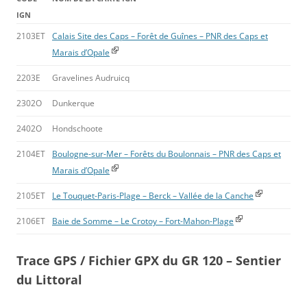
IGN
2103ET
Calais Site des Caps – Forêt de Guînes – PNR des Caps et
Marais d’Opale
2203E
Gravelines Audruicq
2302O
Dunkerque
2402O
Hondschoote
2104ET
Boulogne-sur-Mer – Forêts du Boulonnais – PNR des Caps et
Marais d’Opale
2105ET
Le Touquet-Paris-Plage – Berck – Vallée de la Canche
2106ET
Baie de Somme – Le Crotoy – Fort-Mahon-Plage
Trace GPS / Fichier GPX du GR 120 – Sentier
du Littoral