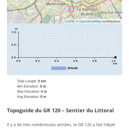
Leaflet
, ©
OpenStreetMap
contributeurs
m
1.0
0.5
0.0
0.0
0.2
0.4
0.6
0.8
1.0
km
Altitude
Total Length:
0 km
Min Elevation:
0 m
Max Elevation:
0 m
Avg Elevation:
0 m
Topoguide du GR 120 – Sentier du Littoral
Il y a de très nombreuses années, le GR 120 a fait l’objet