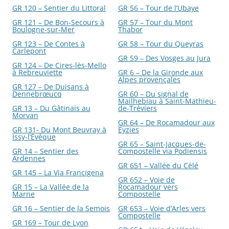
GR 120 – Sentier du Littoral
GR 56 – Tour de l’Ubaye
GR 121 – De Bon-Secours à
GR 57 – Tour du Mont
Boulogne-sur-Mer
Thabor
GR 123 – De Contes à
GR 58 – Tour du Queyras
Carlepont
GR 59 – Des Vosges au Jura
GR 124 – De Cires-lès-Mello
à Rebreuviette
GR 6 – De la Gironde aux
Alpes provençales
GR 127 – De Duisans à
Dennebrœucq
GR 60 – Du signal de
Mailhebiau à Saint-Mathieu-
GR 13 – Du Gâtinais au
de-Tréviers
Morvan
GR 64 – De Rocamadour aux
GR 131- Du Mont Beuvray à
Eyzies
Issy-l’Évêque
GR 65 – Saint-Jacques-de-
GR 14 – Sentier des
Compostelle via Podiensis
Ardennes
GR 651 – Vallée du Célé
GR 145 – La Via Francigena
GR 652 – Voie de
GR 15 – La Vallée de la
Rocamadour vers
Marne
Compostelle
GR 16 – Sentier de la Semois
GR 653 – Voie d’Arles vers
Compostelle
GR 169 – Tour de Lyon