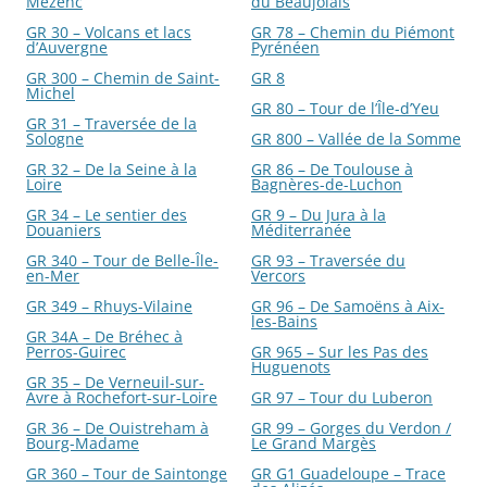
Mézenc
du Beaujolais
GR 30 – Volcans et lacs
GR 78 – Chemin du Piémont
d’Auvergne
Pyrénéen
GR 300 – Chemin de Saint-
GR 8
Michel
GR 80 – Tour de l’Île-d’Yeu
GR 31 – Traversée de la
Sologne
GR 800 – Vallée de la Somme
GR 32 – De la Seine à la
GR 86 – De Toulouse à
Loire
Bagnères-de-Luchon
GR 34 – Le sentier des
GR 9 – Du Jura à la
Douaniers
Méditerranée
GR 340 – Tour de Belle-Île-
GR 93 – Traversée du
en-Mer
Vercors
GR 349 – Rhuys-Vilaine
GR 96 – De Samoëns à Aix-
les-Bains
GR 34A – De Bréhec à
Perros-Guirec
GR 965 – Sur les Pas des
Huguenots
GR 35 – De Verneuil-sur-
Avre à Rochefort-sur-Loire
GR 97 – Tour du Luberon
GR 36 – De Ouistreham à
GR 99 – Gorges du Verdon /
Bourg-Madame
Le Grand Margès
GR 360 – Tour de Saintonge
GR G1 Guadeloupe – Trace