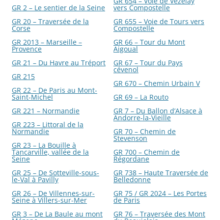
GR 654 – Voie de Vézelay
GR 2 – Le sentier de la Seine
vers Compostelle
GR 20 – Traversée de la
GR 655 – Voie de Tours vers
Corse
Compostelle
GR 2013 – Marseille –
GR 66 – Tour du Mont
Provence
Aigoual
GR 21 – Du Havre au Tréport
GR 67 – Tour du Pays
cévenol
GR 215
GR 670 – Chemin Urbain V
GR 22 – De Paris au Mont-
Saint-Michel
GR 69 – La Routo
GR 221 – Normandie
GR 7 – Du Ballon d’Alsace à
Andorre-la-Vieille
GR 223 – Littoral de la
Normandie
GR 70 – Chemin de
Stevenson
GR 23 – La Bouille à
Tancarville, vallée de la
GR 700 – Chemin de
Seine
Régordane
GR 25 – De Sotteville-sous-
GR 738 – Haute Traversée de
le-Val à Pavilly
Belledonne
GR 26 – De Villennes-sur-
GR 75 / GR 2024 – Les Portes
Seine à Villers-sur-Mer
de Paris
GR 3 – De La Baule au mont
GR 76 – Traversée des Mont