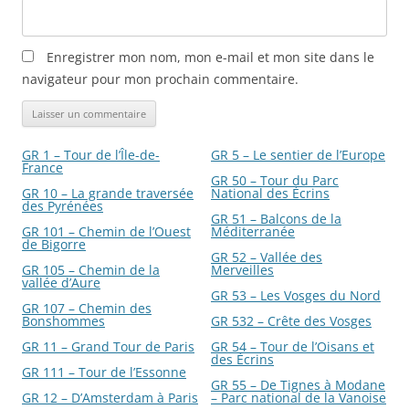
Enregistrer mon nom, mon e-mail et mon site dans le
navigateur pour mon prochain commentaire.
GR 1 – Tour de l’Île-de-
GR 5 – Le sentier de l’Europe
France
GR 50 – Tour du Parc
GR 10 – La grande traversée
National des Écrins
des Pyrénées
GR 51 – Balcons de la
GR 101 – Chemin de l’Ouest
Méditerranée
de Bigorre
GR 52 – Vallée des
GR 105 – Chemin de la
Merveilles
vallée d’Aure
GR 53 – Les Vosges du Nord
GR 107 – Chemin des
Bonshommes
GR 532 – Crête des Vosges
GR 11 – Grand Tour de Paris
GR 54 – Tour de l’Oisans et
des Écrins
GR 111 – Tour de l’Essonne
GR 55 – De Tignes à Modane
GR 12 – D’Amsterdam à Paris
– Parc national de la Vanoise