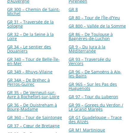
d’Auvergne
Pyrénéen
GR 300 – Chemin de Saint-
GR 8
Michel
GR 80 – Tour de l’Île-d’Yeu
GR 31 – Traversée de la
Sologne
GR 800 – Vallée de la Somme
GR 32 – De la Seine à la
GR 86 – De Toulouse à
Loire
Bagnères-de-Luchon
GR 34 – Le sentier des
GR 9 – Du Jura à la
Douaniers
Méditerranée
GR 340 – Tour de Belle-Île-
GR 93 – Traversée du
en-Mer
Vercors
GR 349 – Rhuys-Vilaine
GR 96 – De Samoëns à Aix-
les-Bains
GR 34A – De Bréhec à
Perros-Guirec
GR 965 – Sur les Pas des
Huguenots
GR 35 – De Verneuil-sur-
Avre à Rochefort-sur-Loire
GR 97 – Tour du Luberon
GR 36 – De Ouistreham à
GR 99 – Gorges du Verdon /
Bourg-Madame
Le Grand Margès
GR 360 – Tour de Saintonge
GR G1 Guadeloupe – Trace
des Alizés
GR 37 – Cœur de Bretagne
GR M1 Martinique