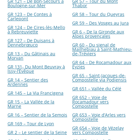
GR 121 – De Bon-Secours à
GR 57 – Tour du Mont
Boulogne-sur-Mer
Thabor
GR 123 – De Contes à
GR 58 – Tour du Queyras
Carlepont
GR 59 – Des Vosges au Jura
GR 124 – De Cires-lès-Mello
à Rebreuviette
GR 6 – De la Gironde aux
Alpes provençales
GR 127 – De Duisans à
Dennebrœucq
GR 60 – Du signal de
Mailhebiau à Saint-Mathieu-
GR 13 – Du Gâtinais au
de-Tréviers
Morvan
GR 64 – De Rocamadour aux
GR 131- Du Mont Beuvray à
Eyzies
Issy-l’Évêque
GR 65 – Saint-Jacques-de-
GR 14 – Sentier des
Compostelle via Podiensis
Ardennes
GR 651 – Vallée du Célé
GR 145 – La Via Francigena
GR 652 – Voie de
GR 15 – La Vallée de la
Rocamadour vers
Marne
Compostelle
GR 16 – Sentier de la Semois
GR 653 – Voie d’Arles vers
Compostelle
GR 169 – Tour de Lyon
GR 654 – Voie de Vézelay
GR 2 – Le sentier de la Seine
vers Compostelle