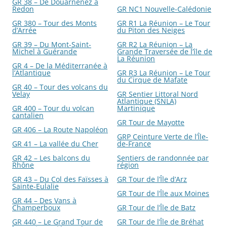
GR 38 – De Douarnenez à
Redon
GR NC1 Nouvelle-Calédonie
GR 380 – Tour des Monts
GR R1 La Réunion – Le Tour
d’Arrée
du Piton des Neiges
GR 39 – Du Mont-Saint-
GR R2 La Réunion – La
Michel à Guérande
Grande Traversée de l’île de
La Réunion
GR 4 – De la Méditerranée à
l’Atlantique
GR R3 La Réunion – Le Tour
du Cirque de Mafate
GR 40 – Tour des volcans du
Velay
GR Sentier Littoral Nord
Atlantique (SNLA)
GR 400 – Tour du volcan
Martinique
cantalien
GR Tour de Mayotte
GR 406 – La Route Napoléon
GRP Ceinture Verte de l’Île-
GR 41 – La vallée du Cher
de-France
GR 42 – Les balcons du
Sentiers de randonnée par
Rhône
région
GR 43 – Du Col des Faïsses à
GR Tour de l’Île d’Arz
Sainte-Eulalie
GR Tour de l’Île aux Moines
GR 44 – Des Vans à
Champerboux
GR Tour de l’Île de Batz
GR 440 – Le Grand Tour de
GR Tour de l’Île de Bréhat