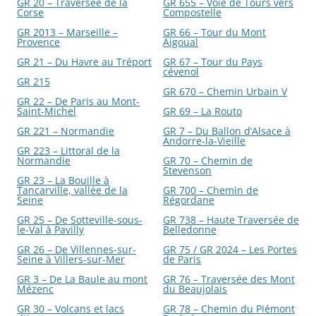
GR 20 – Traversée de la
GR 655 – Voie de Tours vers
Corse
Compostelle
GR 2013 – Marseille –
GR 66 – Tour du Mont
Provence
Aigoual
GR 21 – Du Havre au Tréport
GR 67 – Tour du Pays
cévenol
GR 215
GR 670 – Chemin Urbain V
GR 22 – De Paris au Mont-
Saint-Michel
GR 69 – La Routo
GR 221 – Normandie
GR 7 – Du Ballon d’Alsace à
Andorre-la-Vieille
GR 223 – Littoral de la
Normandie
GR 70 – Chemin de
Stevenson
GR 23 – La Bouille à
Tancarville, vallée de la
GR 700 – Chemin de
Seine
Régordane
GR 25 – De Sotteville-sous-
GR 738 – Haute Traversée de
le-Val à Pavilly
Belledonne
GR 26 – De Villennes-sur-
GR 75 / GR 2024 – Les Portes
Seine à Villers-sur-Mer
de Paris
GR 3 – De La Baule au mont
GR 76 – Traversée des Mont
Mézenc
du Beaujolais
GR 30 – Volcans et lacs
GR 78 – Chemin du Piémont