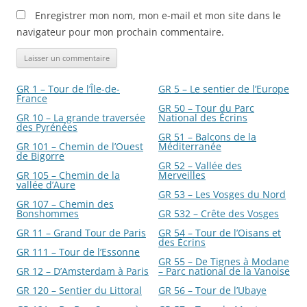
Enregistrer mon nom, mon e-mail et mon site dans le
navigateur pour mon prochain commentaire.
GR 1 – Tour de l’Île-de-
GR 5 – Le sentier de l’Europe
France
GR 50 – Tour du Parc
GR 10 – La grande traversée
National des Écrins
des Pyrénées
GR 51 – Balcons de la
GR 101 – Chemin de l’Ouest
Méditerranée
de Bigorre
GR 52 – Vallée des
GR 105 – Chemin de la
Merveilles
vallée d’Aure
GR 53 – Les Vosges du Nord
GR 107 – Chemin des
Bonshommes
GR 532 – Crête des Vosges
GR 11 – Grand Tour de Paris
GR 54 – Tour de l’Oisans et
des Écrins
GR 111 – Tour de l’Essonne
GR 55 – De Tignes à Modane
GR 12 – D’Amsterdam à Paris
– Parc national de la Vanoise
GR 120 – Sentier du Littoral
GR 56 – Tour de l’Ubaye