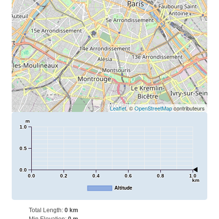
Leaflet
, ©
OpenStreetMap
contributeurs
m
1.0
0.5
0.0
0.0
0.2
0.4
0.6
0.8
1.0
km
Altitude
Total Length:
0 km