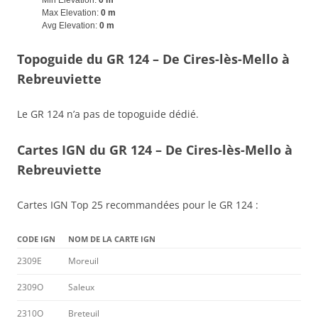
Min Elevation:
0 m
Max Elevation:
0 m
Avg Elevation:
0 m
Topoguide du GR 124 – De Cires-lès-Mello à
Rebreuviette
Le GR 124 n’a pas de topoguide dédié.
Cartes IGN du GR 124 – De Cires-lès-Mello à
Rebreuviette
Cartes IGN Top 25 recommandées pour le GR 124 :
CODE IGN
NOM DE LA CARTE IGN
2309E
Moreuil
2309O
Saleux
2310O
Breteuil