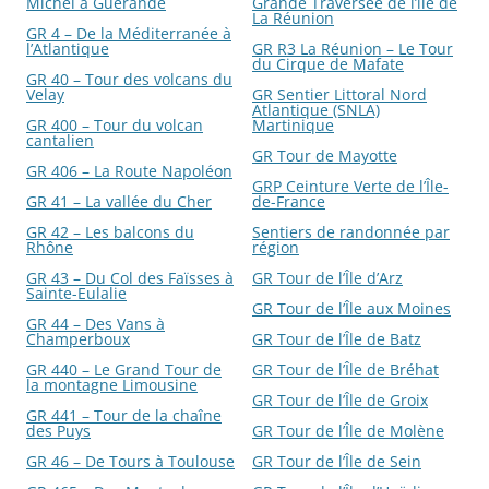
Michel à Guérande
Grande Traversée de l’île de
La Réunion
GR 4 – De la Méditerranée à
l’Atlantique
GR R3 La Réunion – Le Tour
du Cirque de Mafate
GR 40 – Tour des volcans du
Velay
GR Sentier Littoral Nord
Atlantique (SNLA)
GR 400 – Tour du volcan
Martinique
cantalien
GR Tour de Mayotte
GR 406 – La Route Napoléon
GRP Ceinture Verte de l’Île-
GR 41 – La vallée du Cher
de-France
GR 42 – Les balcons du
Sentiers de randonnée par
Rhône
région
GR 43 – Du Col des Faïsses à
GR Tour de l’Île d’Arz
Sainte-Eulalie
GR Tour de l’Île aux Moines
GR 44 – Des Vans à
Champerboux
GR Tour de l’Île de Batz
GR 440 – Le Grand Tour de
GR Tour de l’Île de Bréhat
la montagne Limousine
GR Tour de l’Île de Groix
GR 441 – Tour de la chaîne
des Puys
GR Tour de l’Île de Molène
GR 46 – De Tours à Toulouse
GR Tour de l’Île de Sein