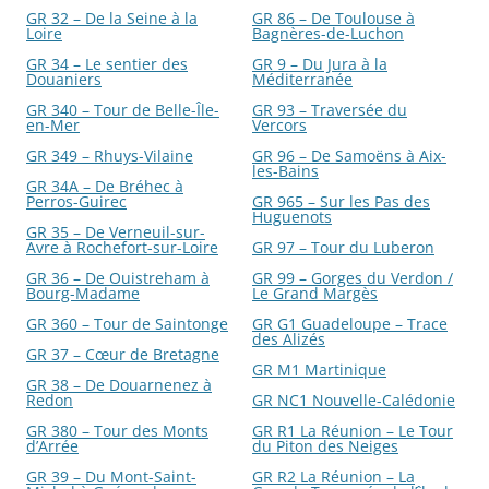
GR 32 – De la Seine à la
GR 86 – De Toulouse à
Loire
Bagnères-de-Luchon
GR 34 – Le sentier des
GR 9 – Du Jura à la
Douaniers
Méditerranée
GR 340 – Tour de Belle-Île-
GR 93 – Traversée du
en-Mer
Vercors
GR 349 – Rhuys-Vilaine
GR 96 – De Samoëns à Aix-
les-Bains
GR 34A – De Bréhec à
Perros-Guirec
GR 965 – Sur les Pas des
Huguenots
GR 35 – De Verneuil-sur-
Avre à Rochefort-sur-Loire
GR 97 – Tour du Luberon
GR 36 – De Ouistreham à
GR 99 – Gorges du Verdon /
Bourg-Madame
Le Grand Margès
GR 360 – Tour de Saintonge
GR G1 Guadeloupe – Trace
des Alizés
GR 37 – Cœur de Bretagne
GR M1 Martinique
GR 38 – De Douarnenez à
Redon
GR NC1 Nouvelle-Calédonie
GR 380 – Tour des Monts
GR R1 La Réunion – Le Tour
d’Arrée
du Piton des Neiges
GR 39 – Du Mont-Saint-
GR R2 La Réunion – La