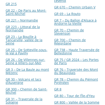
cévenol
GR 215
GR 670 – Chemin Urbain V
GR 22 – De Paris au Mont-
Saint-Michel
GR 69 – La Routo
GR 221 – Normandie
GR 7 – Du Ballon d’Alsace à
Andorre-la-Vieille
GR 223 – Littoral de la
Normandie
GR 70 – Chemin de
Stevenson
GR 23 – La Bouille à
Tancarville, vallée de la
GR 700 – Chemin de
Seine
Régordane
GR 25 – De Sotteville-sous-
GR 738 – Haute Traversée de
le-Val à Pavilly
Belledonne
GR 26 – De Villennes-sur-
GR 75 / GR 2024 – Les Portes
Seine à Villers-sur-Mer
de Paris
GR 3 – De La Baule au mont
GR 76 – Traversée des Mont
Mézenc
du Beaujolais
GR 30 – Volcans et lacs
GR 78 – Chemin du Piémont
d’Auvergne
Pyrénéen
GR 300 – Chemin de Saint-
GR 8
Michel
GR 80 – Tour de l’Île-d’Yeu
GR 31 – Traversée de la
Sologne
GR 800 – Vallée de la Somme