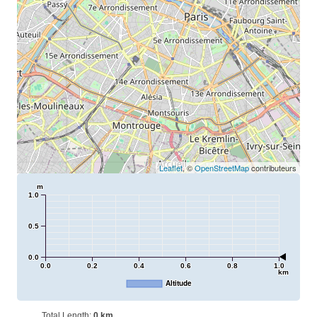
Leaflet
, ©
OpenStreetMap
contributeurs
m
1.0
0.5
0.0
0.0
0.2
0.4
0.6
0.8
1.0
km
Altitude
Total Length:
0 km