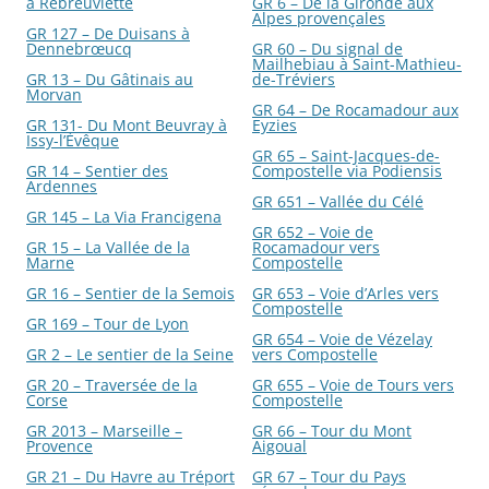
à Rebreuviette
GR 6 – De la Gironde aux
Alpes provençales
GR 127 – De Duisans à
Dennebrœucq
GR 60 – Du signal de
Mailhebiau à Saint-Mathieu-
GR 13 – Du Gâtinais au
de-Tréviers
Morvan
GR 64 – De Rocamadour aux
GR 131- Du Mont Beuvray à
Eyzies
Issy-l’Évêque
GR 65 – Saint-Jacques-de-
GR 14 – Sentier des
Compostelle via Podiensis
Ardennes
GR 651 – Vallée du Célé
GR 145 – La Via Francigena
GR 652 – Voie de
GR 15 – La Vallée de la
Rocamadour vers
Marne
Compostelle
GR 16 – Sentier de la Semois
GR 653 – Voie d’Arles vers
Compostelle
GR 169 – Tour de Lyon
GR 654 – Voie de Vézelay
GR 2 – Le sentier de la Seine
vers Compostelle
GR 20 – Traversée de la
GR 655 – Voie de Tours vers
Corse
Compostelle
GR 2013 – Marseille –
GR 66 – Tour du Mont
Provence
Aigoual
GR 21 – Du Havre au Tréport
GR 67 – Tour du Pays