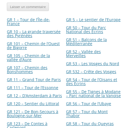
GR 1 – Tour de l’Île-de-
GR 5 – Le sentier de l’Europe
France
GR 50 – Tour du Parc
GR 10 – La grande traversée
National des Écrins
des Pyrénées
GR 51 – Balcons de la
GR 101 – Chemin de l’Ouest
Méditerranée
de Bigorre
GR 52 – Vallée des
GR 105 – Chemin de la
Merveilles
vallée d’Aure
GR 53 – Les Vosges du Nord
GR 107 – Chemin des
Bonshommes
GR 532 – Crête des Vosges
GR 11 – Grand Tour de Paris
GR 54 – Tour de l’Oisans et
des Écrins
GR 111 – Tour de l’Essonne
GR 55 – De Tignes à Modane
GR 12 – D’Amsterdam à Paris
– Parc national de la Vanoise
GR 120 – Sentier du Littoral
GR 56 – Tour de l’Ubaye
GR 121 – De Bon-Secours à
GR 57 – Tour du Mont
Boulogne-sur-Mer
Thabor
GR 123 – De Contes à
GR 58 – Tour du Queyras
Carlepont