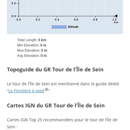
0.5
0.0
0.0
0.2
0.4
0.6
0.8
1.0
km
Altitude
Total Length:
0 km
Min Elevation:
0 m
Max Elevation:
0 m
Avg Elevation:
0 m
Topoguide du GR Tour de l’Île de Sein
Le tour de l’Île de Sein est mentionné dans le guide dédié
“
Le Finistère à pied
“.
Cartes IGN du GR Tour de l’Île de Sein
Cartes IGN Top 25 recommandées pour le tour de l’Île de
Sein :