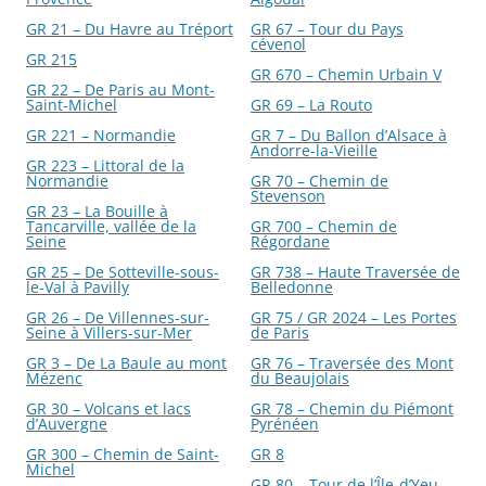
GR 21 – Du Havre au Tréport
GR 67 – Tour du Pays
cévenol
GR 215
GR 670 – Chemin Urbain V
GR 22 – De Paris au Mont-
Saint-Michel
GR 69 – La Routo
GR 221 – Normandie
GR 7 – Du Ballon d’Alsace à
Andorre-la-Vieille
GR 223 – Littoral de la
Normandie
GR 70 – Chemin de
Stevenson
GR 23 – La Bouille à
Tancarville, vallée de la
GR 700 – Chemin de
Seine
Régordane
GR 25 – De Sotteville-sous-
GR 738 – Haute Traversée de
le-Val à Pavilly
Belledonne
GR 26 – De Villennes-sur-
GR 75 / GR 2024 – Les Portes
Seine à Villers-sur-Mer
de Paris
GR 3 – De La Baule au mont
GR 76 – Traversée des Mont
Mézenc
du Beaujolais
GR 30 – Volcans et lacs
GR 78 – Chemin du Piémont
d’Auvergne
Pyrénéen
GR 300 – Chemin de Saint-
GR 8
Michel
GR 80 – Tour de l’Île-d’Yeu