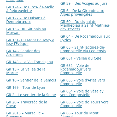
GR 59 – Des Vosges au Jura
GR 124 – De Cires-lès-Mello
à Rebreuviette
GR 6 – De la Gironde aux
Alpes provençales
GR 127 – De Duisans à
Dennebrœucq
GR 60 – Du signal de
Mailhebiau à Saint-Mathieu-
GR 13 – Du Gâtinais au
de-Tréviers
Morvan
GR 64 – De Rocamadour aux
GR 131- Du Mont Beuvray à
Eyzies
Issy-l’Évêque
GR 65 – Saint-Jacques-de-
GR 14 – Sentier des
Compostelle via Podiensis
Ardennes
GR 651 – Vallée du Célé
GR 145 – La Via Francigena
GR 652 – Voie de
GR 15 – La Vallée de la
Rocamadour vers
Marne
Compostelle
GR 16 – Sentier de la Semois
GR 653 – Voie d’Arles vers
Compostelle
GR 169 – Tour de Lyon
GR 654 – Voie de Vézelay
GR 2 – Le sentier de la Seine
vers Compostelle
GR 20 – Traversée de la
GR 655 – Voie de Tours vers
Corse
Compostelle
GR 2013 – Marseille –
GR 66 – Tour du Mont
Provence
Aigoual