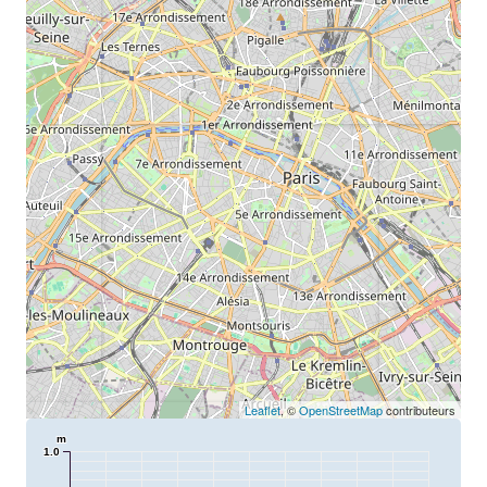
Leaflet
, ©
OpenStreetMap
contributeurs
m
1.0