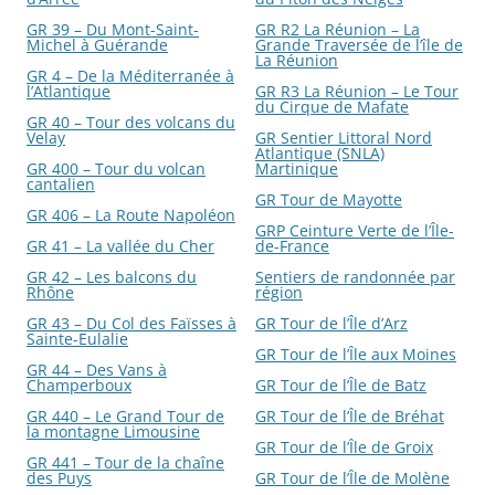
GR 39 – Du Mont-Saint-
GR R2 La Réunion – La
Michel à Guérande
Grande Traversée de l’île de
La Réunion
GR 4 – De la Méditerranée à
l’Atlantique
GR R3 La Réunion – Le Tour
du Cirque de Mafate
GR 40 – Tour des volcans du
Velay
GR Sentier Littoral Nord
Atlantique (SNLA)
GR 400 – Tour du volcan
Martinique
cantalien
GR Tour de Mayotte
GR 406 – La Route Napoléon
GRP Ceinture Verte de l’Île-
GR 41 – La vallée du Cher
de-France
GR 42 – Les balcons du
Sentiers de randonnée par
Rhône
région
GR 43 – Du Col des Faïsses à
GR Tour de l’Île d’Arz
Sainte-Eulalie
GR Tour de l’Île aux Moines
GR 44 – Des Vans à
Champerboux
GR Tour de l’Île de Batz
GR 440 – Le Grand Tour de
GR Tour de l’Île de Bréhat
la montagne Limousine
GR Tour de l’Île de Groix
GR 441 – Tour de la chaîne
des Puys
GR Tour de l’Île de Molène