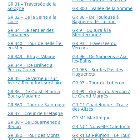
GR 31 – Traversée de la
Sologne
GR 800 – Vallée de la Somme
GR 32 – De la Seine à la
GR 86 – De Toulouse à
Loire
Bagnères-de-Luchon
GR 34 – Le sentier des
GR 9 – Du Jura à la
Douaniers
Méditerranée
GR 340 – Tour de Belle-Île-
GR 93 – Traversée du
en-Mer
Vercors
GR 349 – Rhuys-Vilaine
GR 96 – De Samoëns à Aix-
les-Bains
GR 34A – De Bréhec à
Perros-Guirec
GR 965 – Sur les Pas des
Huguenots
GR 35 – De Verneuil-sur-
Avre à Rochefort-sur-Loire
GR 97 – Tour du Luberon
GR 36 – De Ouistreham à
GR 99 – Gorges du Verdon /
Bourg-Madame
Le Grand Margès
GR 360 – Tour de Saintonge
GR G1 Guadeloupe – Trace
des Alizés
GR 37 – Cœur de Bretagne
GR M1 Martinique
GR 38 – De Douarnenez à
Redon
GR NC1 Nouvelle-Calédonie
GR 380 – Tour des Monts
GR R1 La Réunion – Le Tour
d’Arrée
du Piton des Neiges