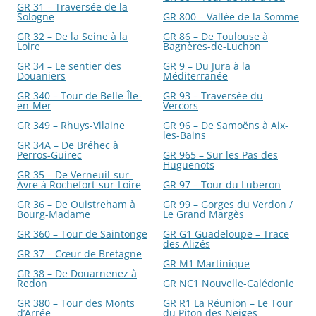
GR 31 – Traversée de la
Sologne
GR 800 – Vallée de la Somme
GR 32 – De la Seine à la
GR 86 – De Toulouse à
Loire
Bagnères-de-Luchon
GR 34 – Le sentier des
GR 9 – Du Jura à la
Douaniers
Méditerranée
GR 340 – Tour de Belle-Île-
GR 93 – Traversée du
en-Mer
Vercors
GR 349 – Rhuys-Vilaine
GR 96 – De Samoëns à Aix-
les-Bains
GR 34A – De Bréhec à
Perros-Guirec
GR 965 – Sur les Pas des
Huguenots
GR 35 – De Verneuil-sur-
Avre à Rochefort-sur-Loire
GR 97 – Tour du Luberon
GR 36 – De Ouistreham à
GR 99 – Gorges du Verdon /
Bourg-Madame
Le Grand Margès
GR 360 – Tour de Saintonge
GR G1 Guadeloupe – Trace
des Alizés
GR 37 – Cœur de Bretagne
GR M1 Martinique
GR 38 – De Douarnenez à
Redon
GR NC1 Nouvelle-Calédonie
GR 380 – Tour des Monts
GR R1 La Réunion – Le Tour
d’Arrée
du Piton des Neiges