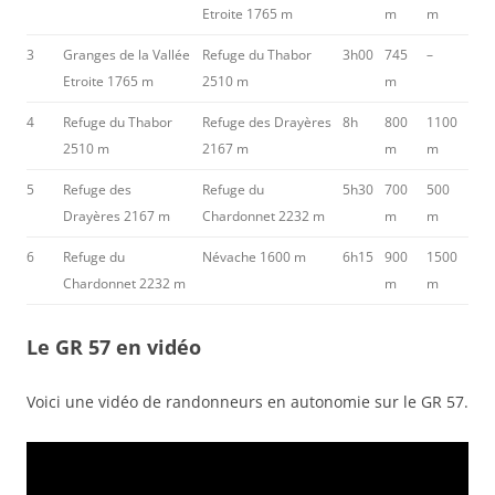
Etroite 1765 m
m
m
3
Granges de la Vallée
Refuge du Thabor
3h00
745
–
Etroite 1765 m
2510 m
m
4
Refuge du Thabor
Refuge des Drayères
8h
800
1100
2510 m
2167 m
m
m
5
Refuge des
Refuge du
5h30
700
500
Drayères 2167 m
Chardonnet 2232 m
m
m
6
Refuge du
Névache 1600 m
6h15
900
1500
Chardonnet 2232 m
m
m
Le GR 57 en vidéo
Voici une vidéo de randonneurs en autonomie sur le GR 57.