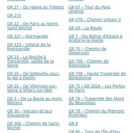
GR 21 – Du Havre au Tréport
GR 67 – Tour du Pays
cévenol
GR 215
GR 670 – Chemin Urbain V
GR 22 – De Paris au Mont-
Saint-Michel
GR 69 – La Routo
GR 221 – Normandie
GR 7 – Du Ballon d’Alsace à
Andorre-la-Vieille
GR 223 – Littoral de la
Normandie
GR 70 – Chemin de
Stevenson
GR 23 – La Bouille à
Tancarville, vallée de la
GR 700 – Chemin de
Seine
Régordane
GR 25 – De Sotteville-sous-
GR 738 – Haute Traversée de
le-Val à Pavilly
Belledonne
GR 26 – De Villennes-sur-
GR 75 / GR 2024 – Les Portes
Seine à Villers-sur-Mer
de Paris
GR 3 – De La Baule au mont
GR 76 – Traversée des Mont
Mézenc
du Beaujolais
GR 30 – Volcans et lacs
GR 78 – Chemin du Piémont
d’Auvergne
Pyrénéen
GR 300 – Chemin de Saint-
GR 8
Michel
GR 80 – Tour de l’Île-d’Yeu