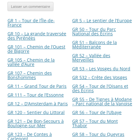
GR 1 – Tour de l’Île-de-
GR 5 – Le sentier de l’Europe
France
GR 50 – Tour du Parc
GR 10 – La grande traversée
National des Écrins
des Pyrénées
GR 51 – Balcons de la
GR 101 – Chemin de l’Ouest
Méditerranée
de Bigorre
GR 52 – Vallée des
GR 105 – Chemin de la
Merveilles
vallée d’Aure
GR 53 – Les Vosges du Nord
GR 107 – Chemin des
Bonshommes
GR 532 – Crête des Vosges
GR 11 – Grand Tour de Paris
GR 54 – Tour de l’Oisans et
des Écrins
GR 111 – Tour de l’Essonne
GR 55 – De Tignes à Modane
GR 12 – D’Amsterdam à Paris
– Parc national de la Vanoise
GR 120 – Sentier du Littoral
GR 56 – Tour de l’Ubaye
GR 121 – De Bon-Secours à
GR 57 – Tour du Mont
Boulogne-sur-Mer
Thabor
GR 123 – De Contes à
GR 58 – Tour du Queyras
Carlepont