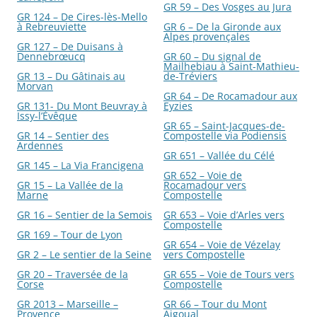
GR 59 – Des Vosges au Jura
GR 124 – De Cires-lès-Mello
à Rebreuviette
GR 6 – De la Gironde aux
Alpes provençales
GR 127 – De Duisans à
Dennebrœucq
GR 60 – Du signal de
Mailhebiau à Saint-Mathieu-
GR 13 – Du Gâtinais au
de-Tréviers
Morvan
GR 64 – De Rocamadour aux
GR 131- Du Mont Beuvray à
Eyzies
Issy-l’Évêque
GR 65 – Saint-Jacques-de-
GR 14 – Sentier des
Compostelle via Podiensis
Ardennes
GR 651 – Vallée du Célé
GR 145 – La Via Francigena
GR 652 – Voie de
GR 15 – La Vallée de la
Rocamadour vers
Marne
Compostelle
GR 16 – Sentier de la Semois
GR 653 – Voie d’Arles vers
Compostelle
GR 169 – Tour de Lyon
GR 654 – Voie de Vézelay
GR 2 – Le sentier de la Seine
vers Compostelle
GR 20 – Traversée de la
GR 655 – Voie de Tours vers
Corse
Compostelle
GR 2013 – Marseille –
GR 66 – Tour du Mont
Provence
Aigoual