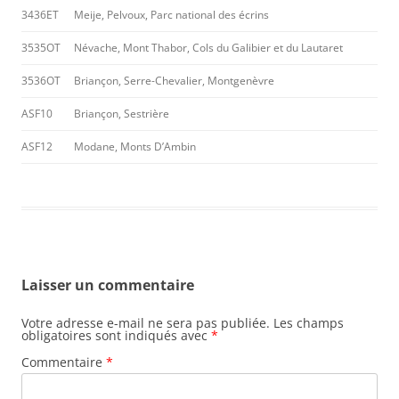
3436ET
Meije, Pelvoux, Parc national des écrins
3535OT
Névache, Mont Thabor, Cols du Galibier et du Lautaret
3536OT
Briançon, Serre-Chevalier, Montgenèvre
ASF10
Briançon, Sestrière
ASF12
Modane, Monts D’Ambin
Laisser un commentaire
Votre adresse e-mail ne sera pas publiée.
Les champs
obligatoires sont indiqués avec
*
Commentaire
*