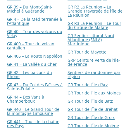
GR 39 – Du Mont-Saint-
GR R2 La Réunion – La
Michel à Guérande
Grande Traversée de l’île de
La Réunion
GR 4 – De la Méditerranée à
l’Atlantique
GR R3 La Réunion – Le Tour
du Cirque de Mafate
GR 40 – Tour des volcans du
Velay
GR Sentier Littoral Nord
Atlantique (SNLA)
GR 400 – Tour du volcan
Martinique
cantalien
GR Tour de Mayotte
GR 406 – La Route Napoléon
GRP Ceinture Verte de l’Île-
GR 41 – La vallée du Cher
de-France
GR 42 – Les balcons du
Sentiers de randonnée par
Rhône
région
GR 43 – Du Col des Faïsses à
GR Tour de l’Île d’Arz
Sainte-Eulalie
GR Tour de l’Île aux Moines
GR 44 – Des Vans à
Champerboux
GR Tour de l’Île de Batz
GR 440 – Le Grand Tour de
GR Tour de l’Île de Bréhat
la montagne Limousine
GR Tour de l’Île de Groix
GR 441 – Tour de la chaîne
des Puys
GR Tour de l’Île de Molène