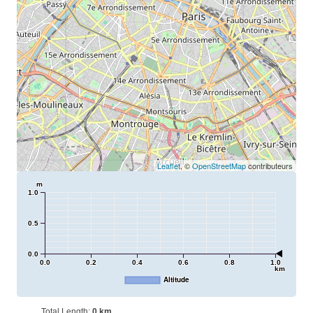
Leaflet
, ©
OpenStreetMap
contributeurs
m
1.0
0.5
0.0
0.0
0.2
0.4
0.6
0.8
1.0
km
Altitude
Total Length:
0 km