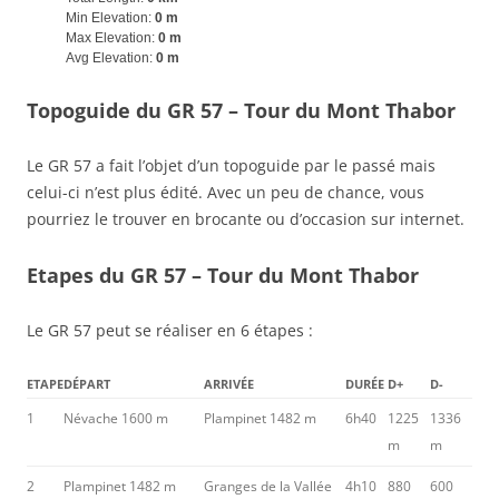
Min Elevation:
0 m
Max Elevation:
0 m
Avg Elevation:
0 m
Topoguide du GR 57 – Tour du Mont Thabor
Le GR 57 a fait l’objet d’un topoguide par le passé mais
celui-ci n’est plus édité. Avec un peu de chance, vous
pourriez le trouver en brocante ou d’occasion sur internet.
Etapes du GR 57 – Tour du Mont Thabor
Le GR 57 peut se réaliser en 6 étapes :
ETAPE
DÉPART
ARRIVÉE
DURÉE
D+
D-
1
Névache 1600 m
Plampinet 1482 m
6h40
1225
1336
m
m
2
Plampinet 1482 m
Granges de la Vallée
4h10
880
600