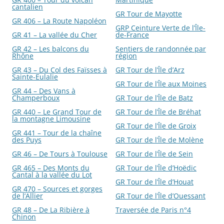
cantalien
GR Tour de Mayotte
GR 406 – La Route Napoléon
GRP Ceinture Verte de l’Île-
GR 41 – La vallée du Cher
de-France
GR 42 – Les balcons du
Sentiers de randonnée par
Rhône
région
GR 43 – Du Col des Faïsses à
GR Tour de l’Île d’Arz
Sainte-Eulalie
GR Tour de l’Île aux Moines
GR 44 – Des Vans à
Champerboux
GR Tour de l’Île de Batz
GR 440 – Le Grand Tour de
GR Tour de l’Île de Bréhat
la montagne Limousine
GR Tour de l’Île de Groix
GR 441 – Tour de la chaîne
des Puys
GR Tour de l’Île de Molène
GR 46 – De Tours à Toulouse
GR Tour de l’Île de Sein
GR 465 – Des Monts du
GR Tour de l’Île d’Hoëdic
Cantal à la vallée du Lot
GR Tour de l’Île d’Houat
GR 470 – Sources et gorges
de l’Allier
GR Tour de l’Île d’Ouessant
GR 48 – De La Ribière à
Traversée de Paris n°4
Chinon