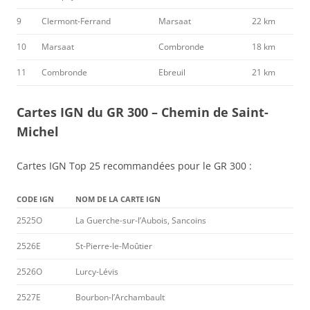
9
Clermont-Ferrand
Marsaat
22 km
10
Marsaat
Combronde
18 km
11
Combronde
Ebreuil
21 km
Cartes IGN du GR 300 – Chemin de Saint-
Michel
Cartes IGN Top 25 recommandées pour le GR 300 :
CODE IGN
NOM DE LA CARTE IGN
2525O
La Guerche-sur-l’Aubois, Sancoins
2526E
St-Pierre-le-Moûtier
2526O
Lurcy-Lévis
2527E
Bourbon-l’Archambault