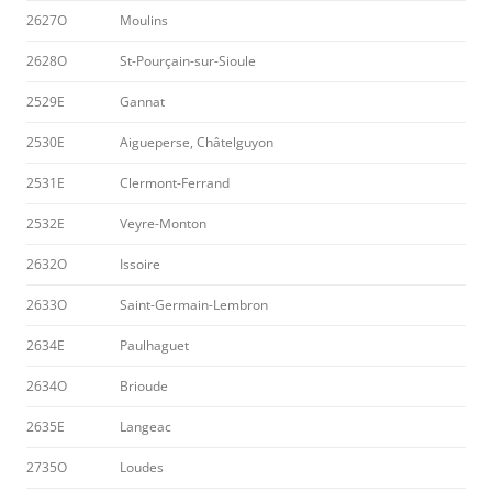
2627O
Moulins
2628O
St-Pourçain-sur-Sioule
2529E
Gannat
2530E
Aigueperse, Châtelguyon
2531E
Clermont-Ferrand
2532E
Veyre-Monton
2632O
Issoire
2633O
Saint-Germain-Lembron
2634E
Paulhaguet
2634O
Brioude
2635E
Langeac
2735O
Loudes