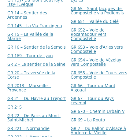
Issy-l’Évêque
GR 65 – Saint-Jacques-de-
GR 14 – Sentier des
Compostelle via Podiensis
Ardennes
GR 651 – Vallée du Célé
GR 145 – La Via Francigena
GR 652 – Voie de
GR 15 – La Vallée de la
Rocamadour vers
Marne
Compostelle
GR 16 – Sentier de la Semois
GR 653 – Voie d’Arles vers
Compostelle
GR 169 – Tour de Lyon
GR 654 – Voie de Vézelay
GR 2 – Le sentier de la Seine
vers Compostelle
GR 20 – Traversée de la
GR 655 – Voie de Tours vers
Corse
Compostelle
GR 2013 – Marseille –
GR 66 – Tour du Mont
Provence
Aigoual
GR 21 – Du Havre au Tréport
GR 67 – Tour du Pays
cévenol
GR 215
GR 670 – Chemin Urbain V
GR 22 – De Paris au Mont-
Saint-Michel
GR 69 – La Routo
GR 221 – Normandie
GR 7 – Du Ballon d’Alsace à
Andorre-la-Vieille
GR 223 – Littoral de la