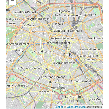
−
Leaflet
, ©
OpenStreetMap
contributeurs