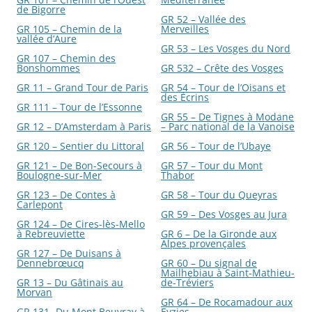
de Bigorre
GR 52 – Vallée des
GR 105 – Chemin de la
Merveilles
vallée d’Aure
GR 53 – Les Vosges du Nord
GR 107 – Chemin des
Bonshommes
GR 532 – Crête des Vosges
GR 11 – Grand Tour de Paris
GR 54 – Tour de l’Oisans et
des Écrins
GR 111 – Tour de l’Essonne
GR 55 – De Tignes à Modane
GR 12 – D’Amsterdam à Paris
– Parc national de la Vanoise
GR 120 – Sentier du Littoral
GR 56 – Tour de l’Ubaye
GR 121 – De Bon-Secours à
GR 57 – Tour du Mont
Boulogne-sur-Mer
Thabor
GR 123 – De Contes à
GR 58 – Tour du Queyras
Carlepont
GR 59 – Des Vosges au Jura
GR 124 – De Cires-lès-Mello
à Rebreuviette
GR 6 – De la Gironde aux
Alpes provençales
GR 127 – De Duisans à
Dennebrœucq
GR 60 – Du signal de
Mailhebiau à Saint-Mathieu-
GR 13 – Du Gâtinais au
de-Tréviers
Morvan
GR 64 – De Rocamadour aux
GR 131- Du Mont Beuvray à
Eyzies