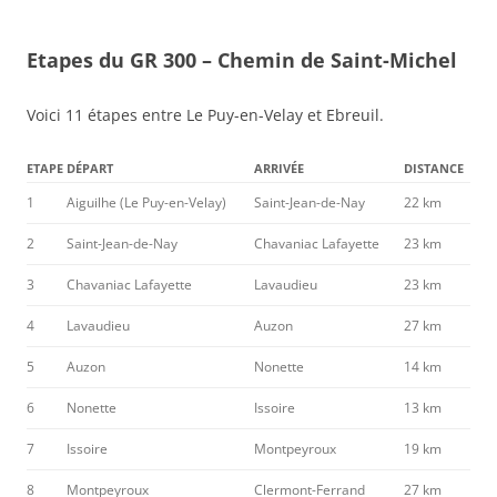
Etapes du GR 300 – Chemin de Saint-Michel
Voici 11 étapes entre Le Puy-en-Velay et Ebreuil.
ETAPE
DÉPART
ARRIVÉE
DISTANCE
1
Aiguilhe (Le Puy-en-Velay)
Saint-Jean-de-Nay
22 km
2
Saint-Jean-de-Nay
Chavaniac Lafayette
23 km
3
Chavaniac Lafayette
Lavaudieu
23 km
4
Lavaudieu
Auzon
27 km
5
Auzon
Nonette
14 km
6
Nonette
Issoire
13 km
7
Issoire
Montpeyroux
19 km
8
Montpeyroux
Clermont-Ferrand
27 km