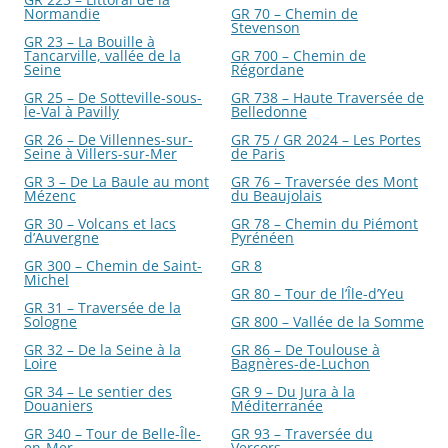
Normandie
GR 70 – Chemin de
Stevenson
GR 23 – La Bouille à
Tancarville, vallée de la
GR 700 – Chemin de
Seine
Régordane
GR 25 – De Sotteville-sous-
GR 738 – Haute Traversée de
le-Val à Pavilly
Belledonne
GR 26 – De Villennes-sur-
GR 75 / GR 2024 – Les Portes
Seine à Villers-sur-Mer
de Paris
GR 3 – De La Baule au mont
GR 76 – Traversée des Mont
Mézenc
du Beaujolais
GR 30 – Volcans et lacs
GR 78 – Chemin du Piémont
d’Auvergne
Pyrénéen
GR 300 – Chemin de Saint-
GR 8
Michel
GR 80 – Tour de l’Île-d’Yeu
GR 31 – Traversée de la
Sologne
GR 800 – Vallée de la Somme
GR 32 – De la Seine à la
GR 86 – De Toulouse à
Loire
Bagnères-de-Luchon
GR 34 – Le sentier des
GR 9 – Du Jura à la
Douaniers
Méditerranée
GR 340 – Tour de Belle-Île-
GR 93 – Traversée du
en-Mer
Vercors