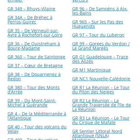
GR 349 – Rhuys-Vilaine
GR 96 – De Samoëns à Aix-
les-Bains
GR 34A – De Bréhec à
Perros-Guirec
GR 965 – Sur les Pas des
Huguenots
GR 35 – De Verneuil-sur-
Avre à Rochefort-sur-Loire
GR 97 – Tour du Luberon
GR 36 – De Ouistreham à
GR 99 – Gorges du Verdon /
Bourg-Madame
Le Grand Margès
GR 360 – Tour de Saintonge
GR G1 Guadeloupe – Trace
des Alizés
GR 37 – Cœur de Bretagne
GR M1 Martinique
GR 38 – De Douarnenez à
Redon
GR NC1 Nouvelle-Calédonie
GR 380 – Tour des Monts
GR R1 La Réunion – Le Tour
d’Arrée
du Piton des Neiges
GR 39 – Du Mont-Saint-
GR R2 La Réunion – La
Michel à Guérande
Grande Traversée de l’île de
La Réunion
GR 4 – De la Méditerranée à
l’Atlantique
GR R3 La Réunion – Le Tour
du Cirque de Mafate
GR 40 – Tour des volcans du
Velay
GR Sentier Littoral Nord
Atlantique (SNLA)
GR 400 – Tour du volcan
Martinique