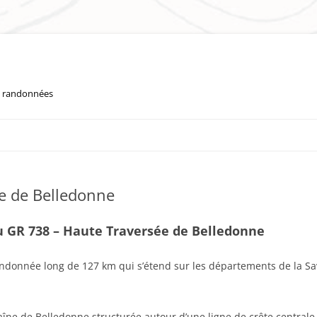
os randonnées
Aller
au
contenu
e de Belledonne
du GR 738 – Haute Traversée de Belledonne
ndonnée long de 127 km qui s’étend sur les départements de la Savo
haîne de Belledonne structurée autour d’une ligne de crête centrale 