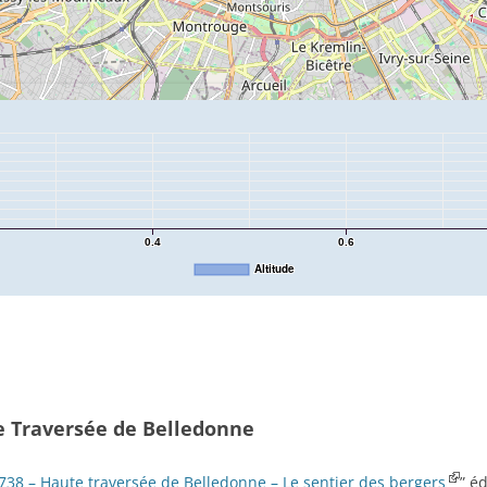
0.4
0.6
Altitude
e Traversée de Belledonne
738 – Haute traversée de Belledonne – Le sentier des bergers
” é