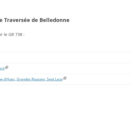
te Traversée de Belledonne
 le GR 738 :
ord
lpe-d’Huez, Grandes Rousses, Sept Laux