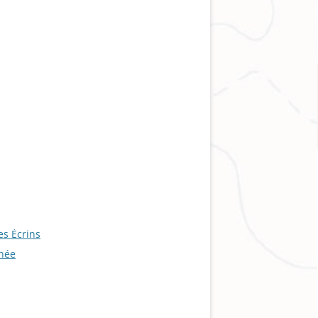
es Écrins
anée