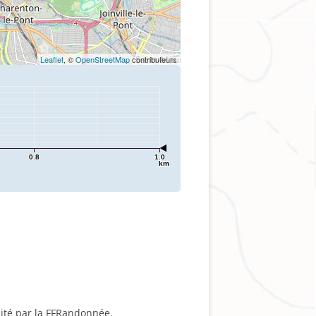
Leaflet
, ©
OpenStreetMap
contributeurs
0.8
1.0
km
dité par la FFRandonnée.