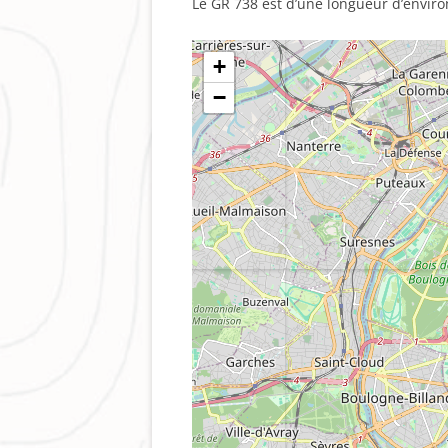
Le GR 738 est d’une longueur d’enviro
+
−