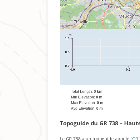
m
1.0
0.5
0.0
0.0
0.2
Total Length:
0 km
Min Elevation:
0 m
Max Elevation:
0 m
Avg Elevation:
0 m
Topoguide du GR 738 – Haut
Le GR 738 a un topoguide appelé “
GR 