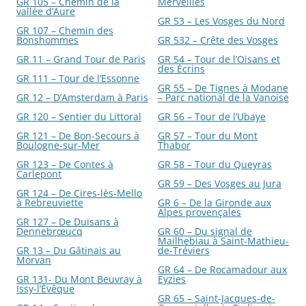
GR 105 – Chemin de la
Merveilles
vallée d’Aure
GR 53 – Les Vosges du Nord
GR 107 – Chemin des
Bonshommes
GR 532 – Crête des Vosges
GR 11 – Grand Tour de Paris
GR 54 – Tour de l’Oisans et
des Écrins
GR 111 – Tour de l’Essonne
GR 55 – De Tignes à Modane
GR 12 – D’Amsterdam à Paris
– Parc national de la Vanoise
GR 120 – Sentier du Littoral
GR 56 – Tour de l’Ubaye
GR 121 – De Bon-Secours à
GR 57 – Tour du Mont
Boulogne-sur-Mer
Thabor
GR 123 – De Contes à
GR 58 – Tour du Queyras
Carlepont
GR 59 – Des Vosges au Jura
GR 124 – De Cires-lès-Mello
à Rebreuviette
GR 6 – De la Gironde aux
Alpes provençales
GR 127 – De Duisans à
Dennebrœucq
GR 60 – Du signal de
Mailhebiau à Saint-Mathieu-
GR 13 – Du Gâtinais au
de-Tréviers
Morvan
GR 64 – De Rocamadour aux
GR 131- Du Mont Beuvray à
Eyzies
Issy-l’Évêque
GR 65 – Saint-Jacques-de-