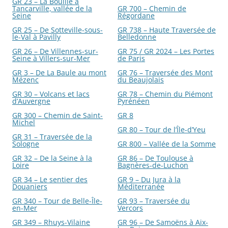
GR 23 – La Bouille à
Tancarville, vallée de la
GR 700 – Chemin de
Seine
Régordane
GR 25 – De Sotteville-sous-
GR 738 – Haute Traversée de
le-Val à Pavilly
Belledonne
GR 26 – De Villennes-sur-
GR 75 / GR 2024 – Les Portes
Seine à Villers-sur-Mer
de Paris
GR 3 – De La Baule au mont
GR 76 – Traversée des Mont
Mézenc
du Beaujolais
GR 30 – Volcans et lacs
GR 78 – Chemin du Piémont
d’Auvergne
Pyrénéen
GR 300 – Chemin de Saint-
GR 8
Michel
GR 80 – Tour de l’Île-d’Yeu
GR 31 – Traversée de la
Sologne
GR 800 – Vallée de la Somme
GR 32 – De la Seine à la
GR 86 – De Toulouse à
Loire
Bagnères-de-Luchon
GR 34 – Le sentier des
GR 9 – Du Jura à la
Douaniers
Méditerranée
GR 340 – Tour de Belle-Île-
GR 93 – Traversée du
en-Mer
Vercors
GR 349 – Rhuys-Vilaine
GR 96 – De Samoëns à Aix-