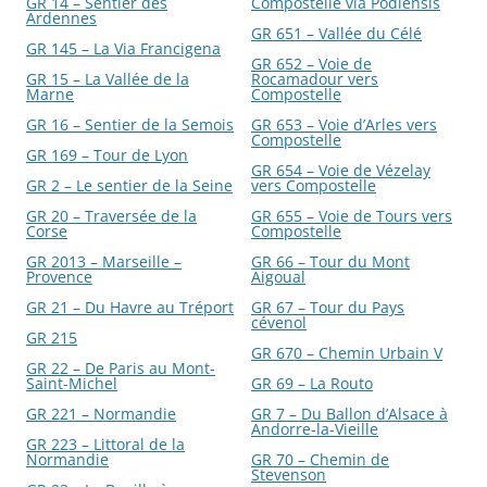
GR 14 – Sentier des
Compostelle via Podiensis
Ardennes
GR 651 – Vallée du Célé
GR 145 – La Via Francigena
GR 652 – Voie de
GR 15 – La Vallée de la
Rocamadour vers
Marne
Compostelle
GR 16 – Sentier de la Semois
GR 653 – Voie d’Arles vers
Compostelle
GR 169 – Tour de Lyon
GR 654 – Voie de Vézelay
GR 2 – Le sentier de la Seine
vers Compostelle
GR 20 – Traversée de la
GR 655 – Voie de Tours vers
Corse
Compostelle
GR 2013 – Marseille –
GR 66 – Tour du Mont
Provence
Aigoual
GR 21 – Du Havre au Tréport
GR 67 – Tour du Pays
cévenol
GR 215
GR 670 – Chemin Urbain V
GR 22 – De Paris au Mont-
Saint-Michel
GR 69 – La Routo
GR 221 – Normandie
GR 7 – Du Ballon d’Alsace à
Andorre-la-Vieille
GR 223 – Littoral de la
Normandie
GR 70 – Chemin de
Stevenson