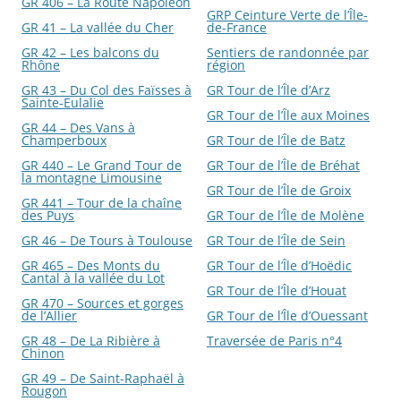
GR 406 – La Route Napoléon
GRP Ceinture Verte de l’Île-
GR 41 – La vallée du Cher
de-France
GR 42 – Les balcons du
Sentiers de randonnée par
Rhône
région
GR 43 – Du Col des Faïsses à
GR Tour de l’Île d’Arz
Sainte-Eulalie
GR Tour de l’Île aux Moines
GR 44 – Des Vans à
Champerboux
GR Tour de l’Île de Batz
GR 440 – Le Grand Tour de
GR Tour de l’Île de Bréhat
la montagne Limousine
GR Tour de l’Île de Groix
GR 441 – Tour de la chaîne
des Puys
GR Tour de l’Île de Molène
GR 46 – De Tours à Toulouse
GR Tour de l’Île de Sein
GR 465 – Des Monts du
GR Tour de l’Île d’Hoëdic
Cantal à la vallée du Lot
GR Tour de l’Île d’Houat
GR 470 – Sources et gorges
de l’Allier
GR Tour de l’Île d’Ouessant
GR 48 – De La Ribière à
Traversée de Paris n°4
Chinon
GR 49 – De Saint-Raphaël à
Rougon