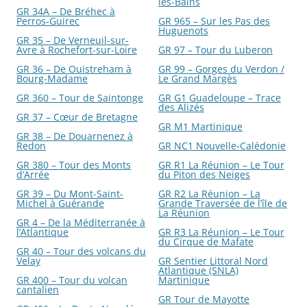
les-Bains
GR 34A – De Bréhec à
Perros-Guirec
GR 965 – Sur les Pas des
Huguenots
GR 35 – De Verneuil-sur-
Avre à Rochefort-sur-Loire
GR 97 – Tour du Luberon
GR 36 – De Ouistreham à
GR 99 – Gorges du Verdon /
Bourg-Madame
Le Grand Margès
GR 360 – Tour de Saintonge
GR G1 Guadeloupe – Trace
des Alizés
GR 37 – Cœur de Bretagne
GR M1 Martinique
GR 38 – De Douarnenez à
Redon
GR NC1 Nouvelle-Calédonie
GR 380 – Tour des Monts
GR R1 La Réunion – Le Tour
d’Arrée
du Piton des Neiges
GR 39 – Du Mont-Saint-
GR R2 La Réunion – La
Michel à Guérande
Grande Traversée de l’île de
La Réunion
GR 4 – De la Méditerranée à
l’Atlantique
GR R3 La Réunion – Le Tour
du Cirque de Mafate
GR 40 – Tour des volcans du
Velay
GR Sentier Littoral Nord
Atlantique (SNLA)
GR 400 – Tour du volcan
Martinique
cantalien
GR Tour de Mayotte